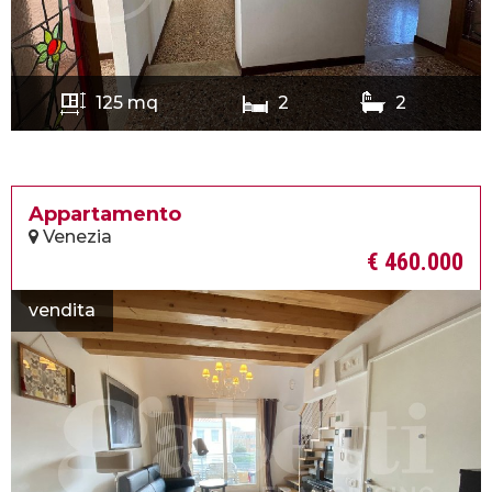
125 mq
2
2
Appartamento
Venezia
€ 460.000
vendita