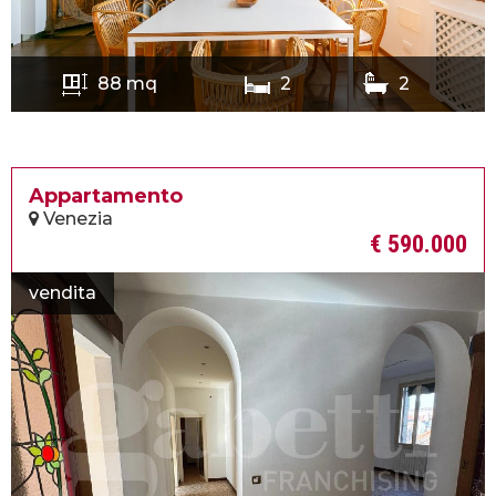
88 mq
2
2
Appartamento
Venezia
€ 590.000
vendita