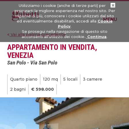
Utilizziamo i cookie (anche di terze parti) per
assicurarti la migliore esperienza nel nostro sito. Per
saperne di più, conoscere i cookie utilizzati dal sito
Toggle
MENU
ed eventualmente disabilitarli, accedi alla
Cookie
navigatio
Policy
.
Se prosegui nella navigazione di questo sito
Vai alla pagina precedente
acconsenti all’utilizzo dei cookie..
Continua
.
APPARTAMENTO IN VENDITA,
VENEZIA
San Polo - Via San Polo
Quarto piano
120 mq
5 locali
3 camere
2 bagni
€ 598.000